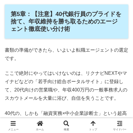
第5章：【注意】40代銀行員のプライドを
捨て、年収維持を勝ち取るためのエージ
ェント徹底使い分け術
書類の準備ができたら、いよいよ転職エージェントの選定
です。
ここで絶対にやってはいけないのは、リクナビNEXTやマ
イナビなどの「若手向け総合ポータルサイト」に登録し
て、20代向けの営業職や、年収400万円の一般事務求人の
スカウトメールを大量に浴び、自信を失うことです。
40代の、しかも「融資実務×中小企業診断士」という超高
級アセットを持ったあなたが進むべきは、
ハイクラス・専
門職に完全に特化した「3大エージェント」の徹底的な使
メニュー
ホーム
検索
トップ
サイドバー