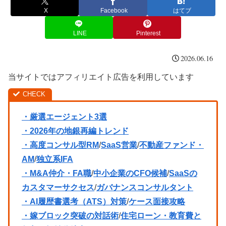
X
Facebook
はてブ
LINE
Pinterest
2026.06.16
当サイトではアフィリエイト広告を利用しています
・厳選エージェント3選
・2026年の地銀再編トレンド
・高度コンサル型RM
/
SaaS営業
/
不動産ファンド・
AM
/
独立系IFA
・M&A仲介・FA職
/
中小企業のCFO候補
/
SaaSの
カスタマーサクセス
/
ガバナンスコンサルタント
・AI履歴書選考（ATS）対策
/
ケース面接攻略
・嫁ブロック突破の対話術
/
住宅ローン・教育費と