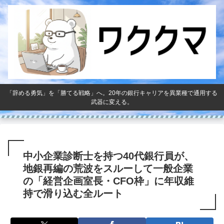
「辞める勇気」を「勝てる戦略」へ。20年の銀行キャリアを異業種で通用する
武器に変える。
中小企業診断士を持つ40代銀行員が、
地銀再編の荒波をスルーして一般企業
の「経営企画室長・CFO枠」に年収維
持で滑り込む全ルート