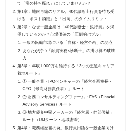
で「宝の持ち腐れ」にしていませんか？
第1章：地銀再編のリアル。40代診断士行員を待ち受
ける「ポスト消滅」と「出向」のタイムリミット
第2章：なぜ一般企業は「40代診断士・銀行員」を渇
望しているのか？市場価値の「圧倒的バブル」
一般の転職市場にいる「自称・経営企画」の弱点
あなたが持つ「融資実務×診断士」の掛け算の破壊
力
第3章：年収1,000万を維持する「3つの王道キャリア
着地ルート」
① 一般企業・IPOベンチャーの「経営企画室長・
CFO（最高財務責任者）」ルート
② 財務コンサルティングファーム・FAS（Finacial
Advisory Services）ルート
③ 地方優良中堅メーカーの「経営層・幹部候補」
ルート（UIJターン・地域密着）
第4章：職務経歴書の罠。銀行員用語を一般企業向け