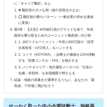
に「キャリア翻訳」せよ
❌ 翻訳前のダメな例（銀行員視点のまま）
⭕ 翻訳後の勝ちパターン（一般企業の求める価値
に変換）
第5章：【注意】40代銀行員のプライドを捨て、年収
維持を勝ち取るためのエージェント徹底使い分け術
1. JACリクルートメント：年収1,000万超の「経営
企画室長・CFO求人」をハントする
2. コトラ（KOTORA）：診断士の価値を120%理解
する「財務コンサル・FAS」を独占する
3. パソナキャリア：地方優良メーカーの「社長の
右腕・幹部枠」を全国網羅で押さえる
結論：地銀の肩書きが通用するうちに、あなたの「最
高値」で市場に飛び出そう
せっかく取った中小企業診断士。地銀再