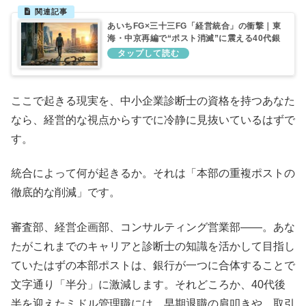
あいちFG×三十三FG「経営統合」の衝撃｜東
海・中京再編で“ポスト消滅”に震える40代銀
行員の生存戦略
ここで起きる現実を、中小企業診断士の資格を持つあなた
なら、経営的な視点からすでに冷静に見抜いているはずで
す。
統合によって何が起きるか。それは「本部の重複ポストの
徹底的な削減」です。
審査部、経営企画部、コンサルティング営業部――。あな
たがこれまでのキャリアと診断士の知識を活かして目指し
ていたはずの本部ポストは、銀行が一つに合体することで
文字通り「半分」に激減します。それどころか、40代後
半を迎えたミドル管理職には、早期退職の肩叩きや、取引