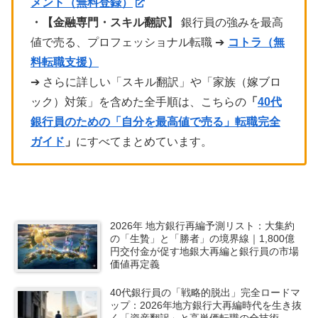
メント（無料登録）
・【金融専門・スキル翻訳】
銀行員の強みを最高
値で売る、プロフェッショナル転職 ➔
コトラ（無
料転職支援）
➔ さらに詳しい「スキル翻訳」や「家族（嫁ブロ
ック）対策」を含めた全手順は、こちらの
「
40代
銀行員のための「自分を最高値で売る」転職完全
ガイド
」
にすべてまとめています。
2026年 地方銀行再編予測リスト：大集約
の「生贄」と「勝者」の境界線｜1,800億
円交付金が促す地銀大再編と銀行員の市場
価値再定義
40代銀行員の「戦略的脱出」完全ロードマ
ップ：2026年地方銀行大再編時代を生き抜