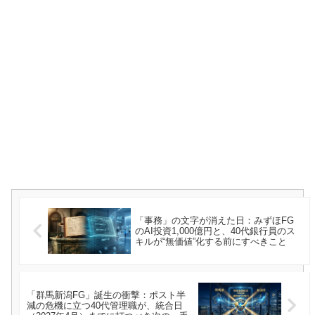
「事務」の文字が消えた日：みずほFG
のAI投資1,000億円と、40代銀行員のス
キルが“無価値”化する前にすべきこと
「群馬新潟FG」誕生の衝撃：ポスト半
減の危機に立つ40代管理職が、統合日