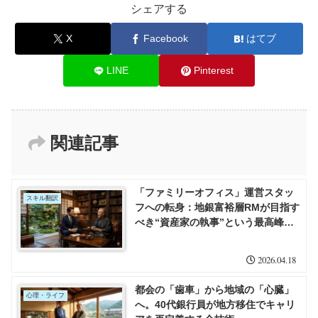
シェアする
X
Facebook
はてブ
LINE
Pinterest
関連記事
「ファミリーオフィス」運営スタッ
スキル翻訳
フへの転身：地銀富裕層RMが目指す
べき“資産家の執事”という最高峰の
キャリア
2026.04.18
都会の「歯車」から地域の「心臓」
心理・ライフ
へ。40代銀行員が地方移住でキャリ