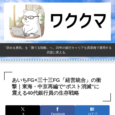
「辞める勇気」を「勝てる戦略」へ。20年の銀行キャリアを異業種で通用する
武器に変える。
あいちFG×三十三FG「経営統合」の衝
撃｜東海・中京再編で“ポスト消滅”に
震える40代銀行員の生存戦略
X
Facebook
はてブ