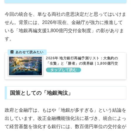
今回の統合を、単なる両社の意思決定だと思ってはいけま
せん。背景には、2026年現在、金融庁が強力に推進して
いる「地銀再編支援1,800億円交付金制度」の影がありま
す。
2026年 地方銀行再編予測リスト：大集約の
「生贄」と「勝者」の境界線｜1,800億円交
付金が促す地銀大再編と銀行員の市場価値再
定義
国策としての「地銀淘汰」
政府と金融庁は、もはや「地銀が多すぎる」という結論を
出しています。改正金融機能強化法に基づき、統合によっ
て経営基盤を強化する銀行には、数百億円単位の交付金が