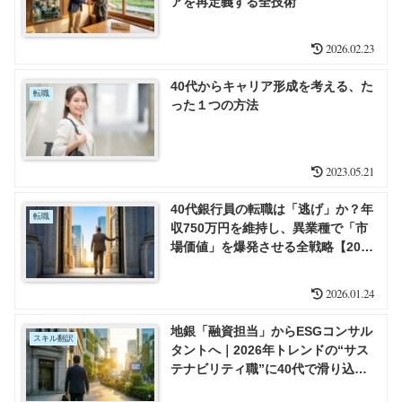
アを再定義する全技術
2026.02.23
40代からキャリア形成を考える、た
転職
った１つの方法
2023.05.21
40代銀行員の転職は「逃げ」か？年
転職
収750万円を維持し、異業種で「市
場価値」を爆発させる全戦略【2026
年版】
2026.01.24
地銀「融資担当」からESGコンサル
スキル翻訳
タントへ｜2026年トレンドの“サス
テナビリティ職”に40代で滑り込む
全手順