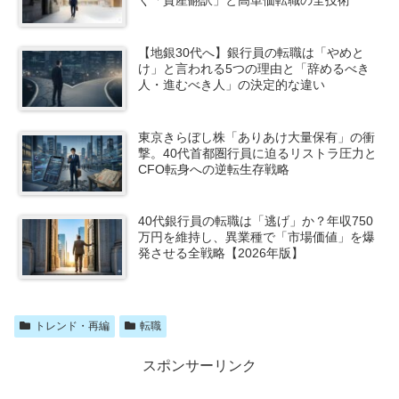
く「資産翻訳」と高単価転職の全技術
【地銀30代へ】銀行員の転職は「やめと
け」と言われる5つの理由と「辞めるべき
人・進むべき人」の決定的な違い
東京きらぼし株「ありあけ大量保有」の衝
撃。40代首都圏行員に迫るリストラ圧力と
CFO転身への逆転生存戦略
40代銀行員の転職は「逃げ」か？年収750
万円を維持し、異業種で「市場価値」を爆
発させる全戦略【2026年版】
トレンド・再編
転職
スポンサーリンク