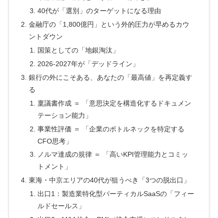
40代が「選別」のターゲットになる理由
金融庁の「1,800億円」という外的圧力が早めるカウ
ントダウン
国策としての「地銀淘汰」
2026-2027年が「デッドライン」
銀行の外にこそある、あなたの「最高値」を再定義す
る
稟議書作成 ＝ 「意思決定を構造化するドキュメン
テーション能力」
事業性評価 ＝ 「企業のボトルネックを特定する
CFO思考」
ノルマ達成の規律 ＝ 「高いKPI管理能力とコミッ
トメント」
東海・中京エリアの40代が狙うべき「3つの脱出口」
出口1：製造業特化型バーティカルSaaSの「フィー
ルドセールス」