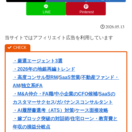
LINE
Pinterest
2026.05.13
当サイトではアフィリエイト広告を利用しています
・厳選エージェント3選
・2026年の地銀再編トレンド
・高度コンサル型RM
/
SaaS営業
/
不動産ファンド・
AM
/
独立系IFA
・M&A仲介・FA職
/
中小企業のCFO候補
/
SaaSの
カスタマーサクセス
/
ガバナンスコンサルタント
・AI履歴書選考（ATS）対策
/
ケース面接攻略
・嫁ブロック突破の対話術
/
住宅ローン・教育費と
年収の損益分岐点