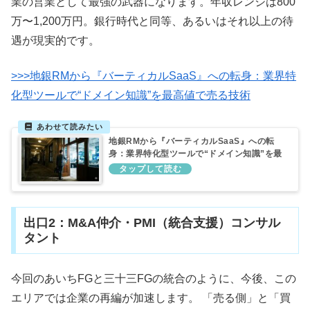
業の営業として最強の武器になります。年収レンジは800
万〜1,200万円。銀行時代と同等、あるいはそれ以上の待
遇が現実的です。
>>>地銀RMから『バーティカルSaaS』への転身：業界特
化型ツールで“ドメイン知識”を最高値で売る技術
地銀RMから『バーティカルSaaS』への転
身：業界特化型ツールで“ドメイン知識”を最
高値で売る技術
出口2：M&A仲介・PMI（統合支援）コンサル
タント
今回のあいちFGと三十三FGの統合のように、今後、この
エリアでは企業の再編が加速します。 「売る側」と「買