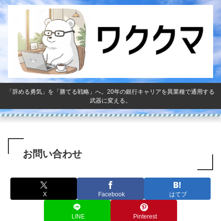
「辞める勇気」を「勝てる戦略」へ。20年の銀行キャリアを異業種で通用する
武器に変える。
お問い合わせ
X
Facebook
はてブ
LINE
Pinterest