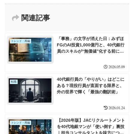
関連記事
「事務」の文字が消えた日：みずほ
トレンド・再編
FGのAI投資1,000億円と、40代銀行
員のスキルが“無価値”化する前にす
べきこと
2026.05.09
40代銀行員の「やりがい」はどこに
転職
ある？現役行員が直面する限界と、
外の世界で輝く「最強の翻訳術」
2026.01.24
【2026年版】JACリクルートメント
トレンド・再編
を40代地銀マンが「使い倒す」裏技
｜担当コンサルタントを味方につけ