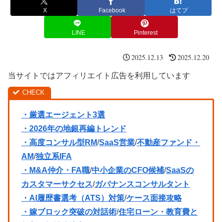
X
Facebook
はてブ
LINE
Pinterest
2025.12.13
2025.12.20
当サイトではアフィリエイト広告を利用しています
・厳選エージェント3選
・2026年の地銀再編トレンド
・高度コンサル型RM
/
SaaS営業
/
不動産ファンド・
AM
/
独立系IFA
・M&A仲介・FA職
/
中小企業のCFO候補
/
SaaSの
カスタマーサクセス
/
ガバナンスコンサルタント
・AI履歴書選考（ATS）対策
/
ケース面接攻略
・嫁ブロック突破の対話術
/
住宅ローン・教育費と