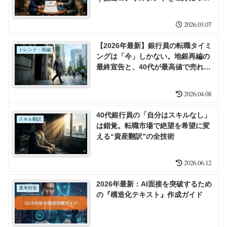
る初回面談の“逆質問”
2026.03.07
【2026年最新】銀行員の転職タイミ
トレンド・再編
ングは「今」しかない。地銀再編の
最終宣告と、40代が最高値で売れる
「運命の6か月」
2026.04.08
40代銀行員の「自分はスキルなし」
スキル翻訳
は錯覚。転職市場で絶望を希望に変
える“資産翻訳”の全技術
2026.06.12
2026年最新：AI面接を突破するため
選考対策
の『構造化テキスト』作成ガイド