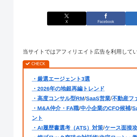
X
Facebook
当サイトではアフィリエイト広告を利用して
・厳選エージェント3選
・2026年の地銀再編トレンド
・高度コンサル型RM
/
SaaS営業
/
不動産フ
・M&A仲介・FA職
/
中小企業のCFO候補
/
S
ント
・AI履歴書選考（ATS）対策
/
ケース面接