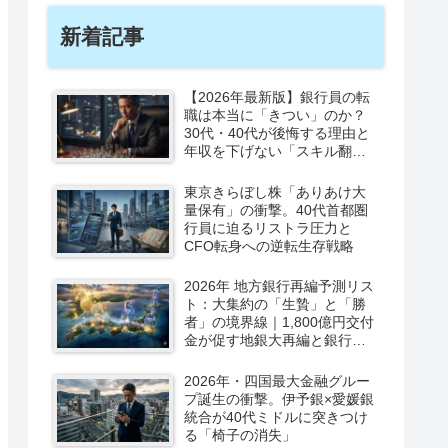
新着記事
【2026年最新版】銀行員の転
職は本当に「きつい」のか？
30代・40代が後悔する理由と
年収を下げない「スキル翻
訳」の極意
東京きらぼし株「ありあけ大
量保有」の衝撃。40代首都圏
行員に迫るリストラ圧力と
CFO転身への逆転生存戦略
2026年 地方銀行再編予測リス
ト：大集約の「生贄」と「勝
者」の境界線｜1,800億円交付
金が促す地銀大再編と銀行員
の市場価値再定義
2026年・四国最大金融グルー
プ誕生の衝撃。伊予銀×愛媛銀
統合が40代ミドルに突きつけ
る「椅子の消失」