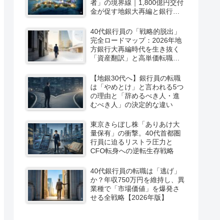
者」の境界線｜1,800億円交付
金が促す地銀大再編と銀行員
の市場価値再定義
40代銀行員の「戦略的脱出」
完全ロードマップ：2026年地
方銀行大再編時代を生き抜く
「資産翻訳」と高単価転職の
全技術
【地銀30代へ】銀行員の転職
は「やめとけ」と言われる5つ
の理由と「辞めるべき人・進
むべき人」の決定的な違い
東京きらぼし株「ありあけ大
量保有」の衝撃。40代首都圏
行員に迫るリストラ圧力と
CFO転身への逆転生存戦略
40代銀行員の転職は「逃げ」
か？年収750万円を維持し、異
業種で「市場価値」を爆発さ
せる全戦略【2026年版】