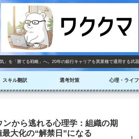
気」を「勝てる戦略」へ。20年の銀行キャリアを異業種で通用する武
スキル翻訳
選考対策
心理・ライフ
ウンから逃れる心理学：組織の期
最大化の“解禁日”になる