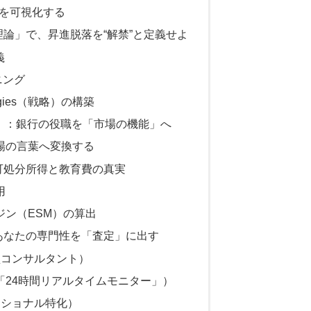
」を可視化する
論」で、昇進脱落を“解禁”と定義せよ
義
ニング
tegies（戦略）の構築
ation）：銀行の役職を「市場の機能」へ
場の言葉へ変換する
可処分所得と教育費の真実
用
ジン（ESM）の算出
あなたの専門性を「査定」に出す
（両面型コンサルタント）
「24時間リアルタイムモニター」）
ッショナル特化）