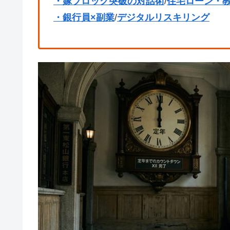
・嫁ブロック突破の対話術
/
住宅ローン・
・銀行員×副業
/
デジタルリスキリング