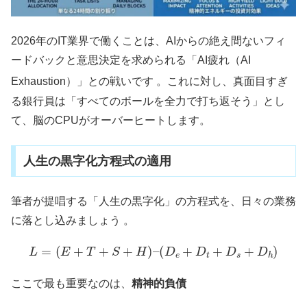
2026年のIT業界で働くことは、AIからの絶え間ないフィ
ードバックと意思決定を求められる「AI疲れ（AI
Exhaustion）」との戦いです
。これに対し、真面目すぎ
る銀行員は「すべてのボールを全力で打ち返そう」とし
て、脳のCPUがオーバーヒートします。
人生の黒字化方程式の適用
筆者が提唱する「人生の黒字化」の方程式を、日々の業務
に落とし込みましょう 。
L
=
(
E
+
T
+
S
+
H
)
–
(
D
e
+
D
t
+
D
s
+
D
h
)
ここで最も重要なのは、
精神的負債
D
s