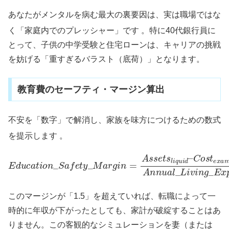
あなたがメンタルを病む最大の裏要因は、実は職場ではな
く「家庭内でのプレッシャー」です
。特に40代銀行員に
とって、子供の中学受験と住宅ローンは、キャリアの挑戦
を妨げる「重すぎるバラスト（底荷）」となります。
教育費のセーフティ・マージン算出
不安を「数字」で解消し、家族を味方につけるための数式
を提示します
。
C
o
E
s
d
t
e
u
x
c
a
a
m
t
i
o
_
n
p
_
r
e
S
p
a
r
f
e
e
p
t
y
A
_
n
M
n
a
u
r
a
g
l
i
_
n
L
=
i
A
v
i
s
n
s
g
e
_
t
E
s
l
x
i
q
p
u
e
i
n
d
s
–
e
s
このマージンが「1.5」を超えていれば、転職によって一
時的に年収が下がったとしても、家計が破綻することはあ
りません。この客観的なシミュレーションを妻（または