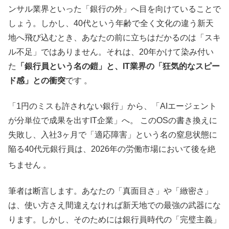
ンサル業界といった「銀行の外」へ目を向けていることで
しょう。しかし、40代という年齢で全く文化の違う新天
地へ飛び込むとき、あなたの前に立ちはだかるのは「スキ
ル不足」ではありません。それは、20年かけて染み付い
た
「銀行員という名の鎧」と、IT業界の「狂気的なスピー
ド感」との衝突
です 。
「1円のミスも許されない銀行」から、「AIエージェント
が分単位で成果を出すIT企業」へ。 このOSの書き換えに
失敗し、入社3ヶ月で「適応障害」という名の窒息状態に
陥る40代元銀行員は、2026年の労働市場において後を絶
ちません
。
筆者は断言します。あなたの「真面目さ」や「緻密さ」
は、使い方さえ間違えなければ新天地での最強の武器にな
ります。しかし、そのためには銀行員時代の「完璧主義」