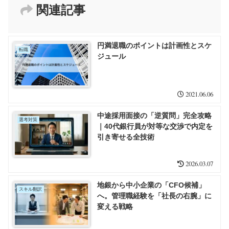
関連記事
円満退職のポイントは計画性とスケ
転職
ジュール
2021.06.06
中途採用面接の「逆質問」完全攻略
選考対策
｜40代銀行員が対等な交渉で内定を
引き寄せる全技術
2026.03.07
地銀から中小企業の「CFO候補」
スキル翻訳
へ。管理職経験を「社長の右腕」に
変える戦略