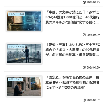
2026.02.23
「事務」の文字が消えた日：みずほ
トレンド・再編
FGのAI投資1,000億円と、40代銀行
員のスキルが“無価値”化する前にす
べきこと
2026.05.09
【愛知・三重】あいちFG×三十三FG
トレンド・再編
統合で「ポスト大激震」の40代行員
が、名古屋の自動車・優良製造業
CFO枠に滑り込む逆転生存戦略
2026.06.20
「固定給」を捨てる恐怖の正体｜独
心理・ライフ
立系 IFA へ転身する銀行員が配偶者
に示すべき“収益の再現性”
2026.03.02