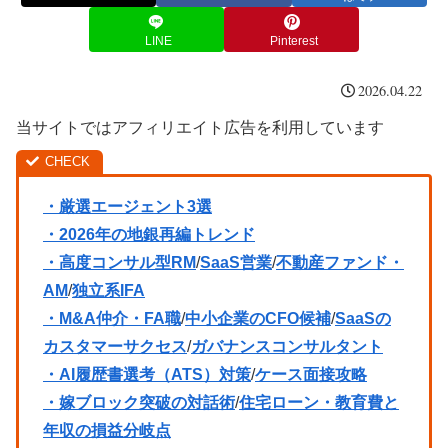
LINE
Pinterest
2026.04.22
当サイトではアフィリエイト広告を利用しています
・厳選エージェント3選
・2026年の地銀再編トレンド
・高度コンサル型RM
/
SaaS営業
/
不動産ファンド・
AM
/
独立系IFA
・M&A仲介・FA職
/
中小企業のCFO候補
/
SaaSの
カスタマーサクセス
/
ガバナンスコンサルタント
・AI履歴書選考（ATS）対策
/
ケース面接攻略
・嫁ブロック突破の対話術
/
住宅ローン・教育費と
年収の損益分岐点