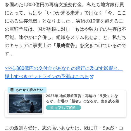
を固めた1,800億円の再編支援交付金。私たち地方銀行員
にとって、もはや「いつか来る未来」ではなく「今、ここ
にある生存危機」となりました 。実績の10倍を超えるこ
の巨額予算は、国が地銀に対し「もはや独力での生存は不
可能。速やかに合併し、組織をスリム化せよ」と、私たち
のキャリアに事実上の
「最終宣告」
を突きつけているので
す 。
>>>1,800億円の交付金があなたの銀行に及ぼす影響と、
脱出すべきデッドラインの予測はこちら
2026年 地銀最終宣告：再編の「生贄」にな
るか、市場の「勝者」になるか。生き残る銀
行の境界線
この激震を受け、志の高いあなたは、既にIT・SaaS・コ