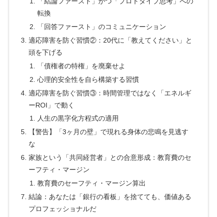
「結論ファースト」かつ「プロトタイプ思考」への
転換
「回答ファースト」のコミュニケーション
適応障害を防ぐ習慣②：20代に「教えてください」と
頭を下げる
「債権者の特権」を廃棄せよ
心理的安全性を自ら構築する習慣
適応障害を防ぐ習慣③：時間管理ではなく「エネルギ
ーROI」で動く
人生の黒字化方程式の適用
【警告】「3ヶ月の壁」で現れる身体の悲鳴を見逃す
な
家族という「共同経営者」との合意形成：教育費のセ
ーフティ・マージン
教育費のセーフティ・マージン算出
結論：あなたは「銀行の看板」を捨てても、価値ある
プロフェッショナルだ