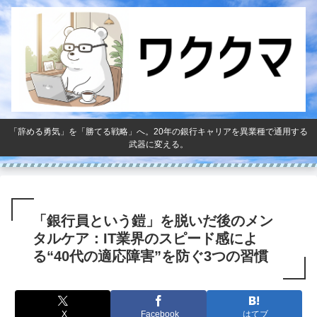
「辞める勇気」を「勝てる戦略」へ。20年の銀行キャリアを異業種で通用する
武器に変える。
「銀行員という鎧」を脱いだ後のメン
タルケア：IT業界のスピード感によ
る“40代の適応障害”を防ぐ3つの習慣
X
Facebook
はてブ