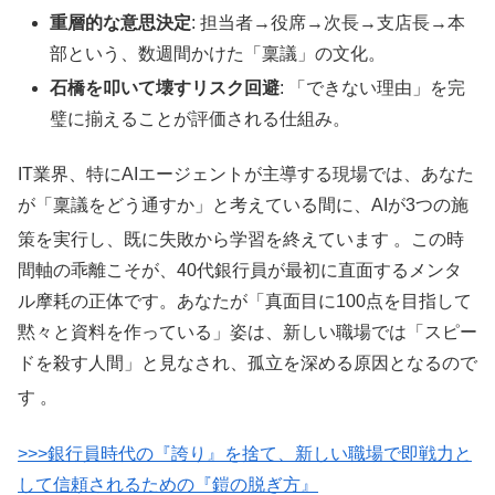
重層的な意思決定
: 担当者→役席→次長→支店長→本
部という、数週間かけた「稟議」の文化。
石橋を叩いて壊すリスク回避
: 「できない理由」を完
璧に揃えることが評価される仕組み。
IT業界、特にAIエージェントが主導する現場では、あなた
が「稟議をどう通すか」と考えている間に、AIが3つの施
策を実行し、既に失敗から学習を終えています
。この時
間軸の乖離こそが、40代銀行員が最初に直面するメンタ
ル摩耗の正体です。あなたが「真面目に100点を目指して
黙々と資料を作っている」姿は、新しい職場では「スピー
ドを殺す人間」と見なされ、孤立を深める原因となるので
す
。
>>>銀行員時代の『誇り』を捨て、新しい職場で即戦力と
して信頼されるための『鎧の脱ぎ方』