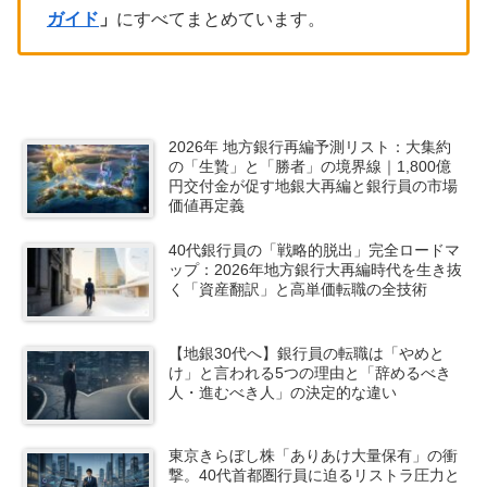
ガイド
」
にすべてまとめています。
2026年 地方銀行再編予測リスト：大集約
の「生贄」と「勝者」の境界線｜1,800億
円交付金が促す地銀大再編と銀行員の市場
価値再定義
40代銀行員の「戦略的脱出」完全ロードマ
ップ：2026年地方銀行大再編時代を生き抜
く「資産翻訳」と高単価転職の全技術
【地銀30代へ】銀行員の転職は「やめと
け」と言われる5つの理由と「辞めるべき
人・進むべき人」の決定的な違い
東京きらぼし株「ありあけ大量保有」の衝
撃。40代首都圏行員に迫るリストラ圧力と